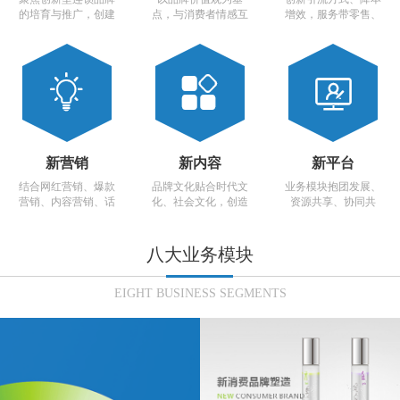
的培育与推广，创建
点，与消费者情感互
增效，服务带零售、
适应移动互联网时代
联，年轻化、人格
提升消费体验，建立
的连锁经营体系。
化、娱乐化、IP化、创
全新的扁平化全渠道
造高溢价。
营销体系。



新营销
新内容
新平台
结合网红营销、爆款
品牌文化贴合时代文
业务模块抱团发展、
营销、内容营销、话
化、社会文化，创造
资源共享、协同共
题营销等营销新模
适宜网络传播、引爆
进，建立多主体共赢
式，再造品牌营销体
的高品质内容，自带
互利的生态圈。
系。
流量...
八大业务模块
EIGHT BUSINESS SEGMENTS