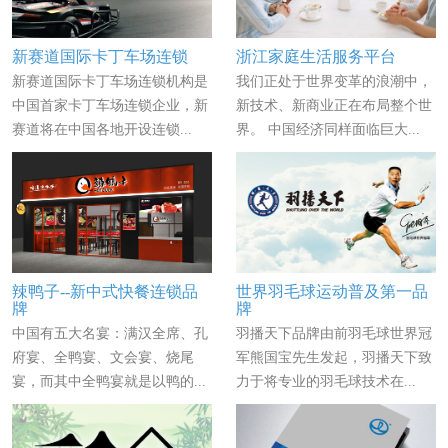
新赛道国际卡丁车场连锁
浙江家庭生活服务平台
新赛道国际卡丁车场连锁机构是
我们正处于世界变革的浪潮中，
中国首家卡丁车场连锁企业，新
新技术、新商业正在布局整个世
赛道将在中国各地开设连锁...
界。 中国经济同样面临巨大...
辣鸭子--新中式快餐连锁品
世界羽毛球运动普及第一品
牌
牌
中国有五大名宴：满汉全席、孔
羽播天下品牌由前羽毛球世界冠
府宴、全鸭宴、文会宴、烧尾
军熊国宝先生发起，羽播天下致
宴，而其中全鸭宴就是以鸭的...
力于将专业的羽毛球技术在...